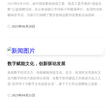
2023年6月19日，由中国音数协游戏工委、电竞工委开展的“游益生
辉”公益捐赠活动，在云南省丽江市洱崀小学圆满举行。友谊时光积
极响应号召，为孩子们捐赠了数百套精品图书及整套运动器材，并
应邀出席本次捐赠仪式。
2023年06月20日
数字赋能文化，创新驱动发展
激发数字经济活力，创新赋能传统文化。近日，友谊时光凭借在文
化与数字科技方面的突出表现，在数字苏州建设工作推进大会上入
选“苏州市十大数字文化创意企业”，旗下子公司沁游网络入选第一
批“苏州市数字贸易创新企业”；在苏州市数字贸易工作推进会上，
友谊时光作为优秀企业代表进行交流发言。
2023年04月21日