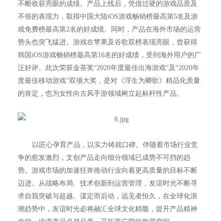
不断收获亮眼的成绩。产品上线后，凭借过硬的游戏品质及
不俗的表现力，取得中国大陆iOS游戏畅销榜最高第5名及游
戏免费榜最高第2名的好成绩。同时，产品在海外市场的运营
势头也突飞猛进。游戏在苹果及谷歌双榜表现亮眼，曾获得
韩国iOS游戏畅销榜最高第16名的好成绩，受到海外用户的广
泛好评。此次荣获金茶奖“2020年度最佳出海游戏”及“2020年
度最佳移动游戏”双项大奖，是对《浮生为卿歌》精品化质量
的肯定，也为女性向古风手游领域树立起标杆性产品。
以匠心孕育产品，以实力铸就口碑。伴随着市场行业竞
争的愈发激烈，文创产品走向细分领域已成势不可挡的趋
势。游戏市场的加速狂奔推动行业向着更高质量的目标不断
迈进。从战略布局、技术创新到运营管理，友谊时光不断寻
求自我突破与超越。谋定而后动，远见者恒久，在全球化浪
潮趋势中，友谊时光必将融汇全球文化精髓，提升产品精神